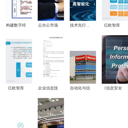
构建数字经
云办公市场
技术先行，
亿欧智库
济时代的数
竞争白热化
专属定制，
农业信息科
字金融安全
产品功能交
用户为本
技发展研究
底座 信息
叉与信息技
第二届中国
报告——信
技术咨询服
术咨询服务
行业媒体融
息技术咨询
务的核心使
的新融合
合发展创新
服务的赋能
命
案例技术应
与创新
用类案例解
亿欧智库
企业信息技
自动化与信
《信息安全
析
信息技术咨
术咨询服务
息技术融合
技术 个人
询服务在农
合同
驱动企业信
信息安全规
业信息科技
息化新飞跃
范》国家标
发展中的关
——中国工
准征求意见