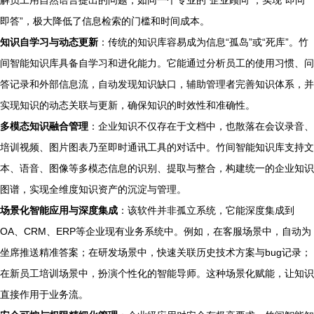
解员工用自然语言提出的问题，如同一个专业的“企业顾问”，实现“即问
即答”，极大降低了信息检索的门槛和时间成本。
知识自学习与动态更新
：传统的知识库容易成为信息“孤岛”或“死库”。竹
间智能知识库具备自学习和进化能力。它能通过分析员工的使用习惯、问
答记录和外部信息流，自动发现知识缺口，辅助管理者完善知识体系，并
实现知识的动态关联与更新，确保知识的时效性和准确性。
多模态知识融合管理
：企业知识不仅存在于文档中，也散落在会议录音、
培训视频、图片图表乃至即时通讯工具的对话中。竹间智能知识库支持文
本、语音、图像等多模态信息的识别、提取与整合，构建统一的企业知识
图谱，实现全维度知识资产的沉淀与管理。
场景化智能应用与深度集成
：该软件并非孤立系统，它能深度集成到
OA、CRM、ERP等企业现有业务系统中。例如，在客服场景中，自动为
坐席推送精准答案；在研发场景中，快速关联历史技术方案与bug记录；
在新员工培训场景中，扮演个性化的智能导师。这种场景化赋能，让知识
直接作用于业务流。